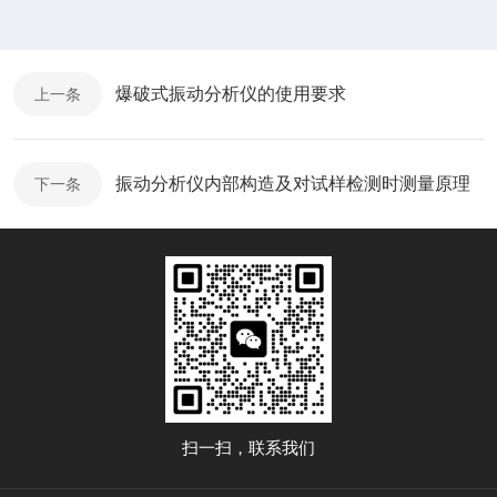
爆破式振动分析仪的使用要求
上一条
振动分析仪内部构造及对试样检测时测量原理
下一条
扫一扫，联系我们