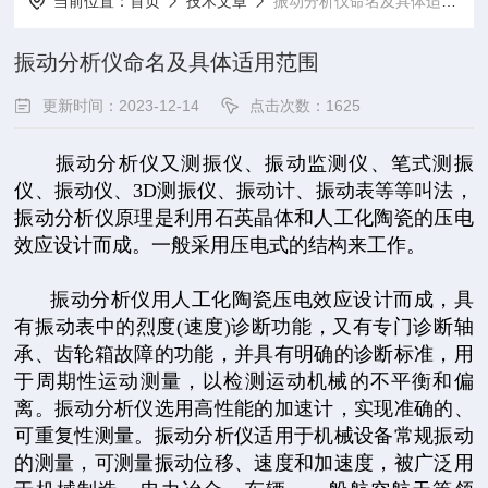
当前位置：
首页
技术文章
振动分析仪命名及具体适用范围
振动分析仪命名及具体适用范围
更新时间：2023-12-14
点击次数：1625
振动分析仪
又测振仪、振动监测仪、笔式测振
仪、振动仪、3D测振仪、振动计、振动表等等叫法，
振动分析仪原理是利用石英晶体和人工化陶瓷的压电
效应设计而成。一般采用压电式的结构来工作。
振动分析仪
用人工化陶瓷压电效应设计而成，具
有振动表中的烈度(速度)诊断功能，又有专门诊断轴
承、齿轮箱故障的功能，并具有明确的诊断标准，用
于周期性运动测量，以检测运动机械的不平衡和偏
离。振动分析仪选用高性能的加速计，实现准确的、
可重复性测量。
振动分析仪
适用于机械设备常规振动
的测量，可测量振动位移、速度和加速度，被广泛用