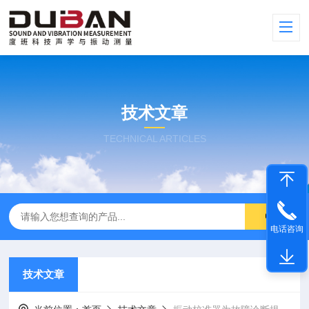
技术文章
TECHNICAL ARTICLES
电话咨询
技术文章