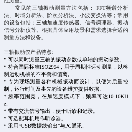
性测量。
常见的三轴振动测量方法包括： FFT频谱分析
法、时域分析法、阶次分析法、小波变换法等；常用
的设备包括：三轴加速度传感器、信号调理器、振动
信号分析仪等。根据具体应用场景和需求选择合适的
测量方法和设备。
三轴振动仪产品
特点:
* 可以同时测量三轴的振动参数或单轴的振动参数。
* 符合国际标准ISO2954，用于周期性运动测量，以检
测运动机械的不平衡和偏离。
* 专为现场测量各种机械振动而设计，以便为质量控
制，运行时间及事先的设备维护提供数据。
* 频率范围宽，在加速度模式下，频率可达10-10KH
z。
* 带有交流信号输出，便于听诊和记录。
* 可选配耳机用作听诊器。
* 采用“USB数据线输出"与PC通讯。