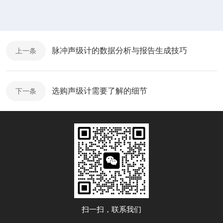
脉冲声级计的数据分析与报告生成技巧
上一条
选购声级计需要了解的细节
下一条
扫一扫，联系我们