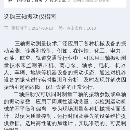
当前位置：
首页
技术文章
选购三轴振动仪指南
选购三轴振动仪指南
更新时间：2024-03-19
点击次数：1613
三轴振动测量技术广泛应用于各种机械设备的振
动监测、诊断和控制。例如，在钢铁、化工、电力、
石油、航空、轨道交通等行业中，可以用三轴振动测
量技术来监测液压机、离心泵、轴承、电机、机器
人、车辆、地铁等机器设备的振动状态。通过对机器
设备的振动进行实时监测和分析，及时发现并解决因
振动引起的故障，保证设备的正常运行。
三轴振动仪
可以同时测量三轴的振动参数或单轴
的振动参数；应用于周期性运动测量，以检测运动机
械的不平衡和偏离。专为现场测量各种机械振动而设
计，以便为质量控制，运行时间及事先的设备维护提
供数据。选用高性能的加速计，实现准确的、可复制