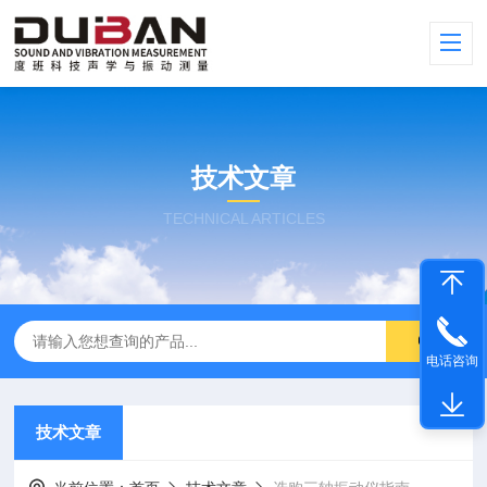
技术文章
TECHNICAL ARTICLES
电话咨询
技术文章