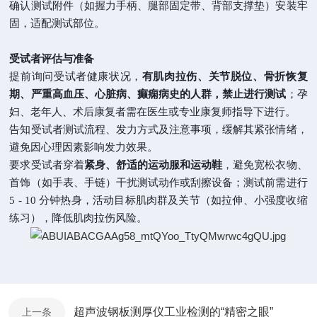
确认测试附件（如握力手柄、腿部固定带、背部支撑垫）安装牢
固，适配测试部位。
受试者评估与准备
提前询问受试者健康状况，
有肌肉拉伤、关节脱位、骨折恢复
期、严重高血压、心脏病、癫痫病史的人群，禁止进行测试
；孕
妇、老年人、术后康复者需在医生或专业康复师指导下进行。
告知受试者测试流程、发力方式及注意事项，缓解其紧张情绪，
避免因心理因素影响发力效果。
要求受试者穿着
紧身、舒适的运动服和运动鞋
，避免宽松衣物、
首饰（如手表、手链）干扰测试动作或刮擦设备；测试前需进行
5 - 10 分钟热身，活动目标肌肉群及关节（如拉伸、小强度收缩
练习），降低肌肉拉伤风险。
超声波钢板测厚仪工业检测的“精密之眼”
上一条