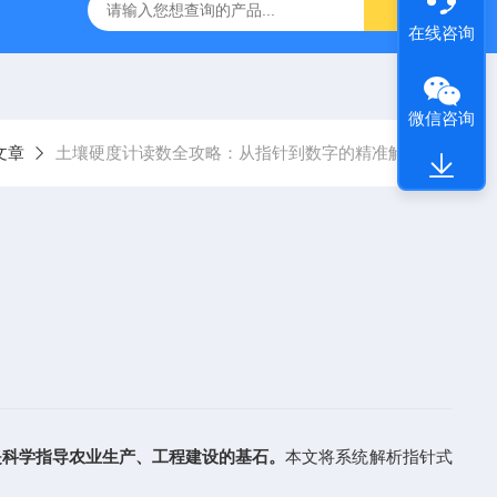
计
倍频程声级计 DB30-6226F
DB30-6228LEQ积分声级计
在线咨询
微信咨询
文章
土壤硬度计读数全攻略：从指针到数字的精准解读
是科学指导农业生产、工程建设的基石。
本文将系统解析指针式