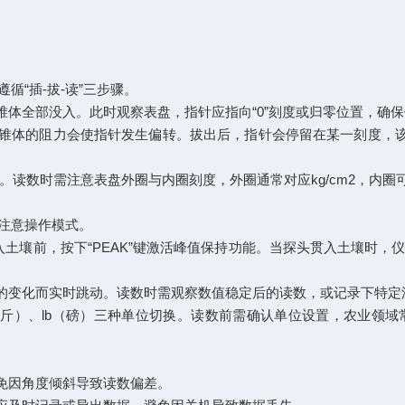
“插-拔-读”三步骤。
体全部没入。此时观察表盘，指针应指向“0”刻度或归零位置，确
体的阻力会使指针发生偏转。拔出后，指针会停留在某一刻度，该
读数时需注意表盘外圈与内圈刻度，外圈通常对应kg/cm2，内圈可能对应
注意操作模式。
土壤前，按下“PEAK”键激活峰值保持功能。当探头贯入土壤时
化而实时跳动。读数时需观察数值稳定后的读数，或记录下特定深度
、lb（磅）三种单位切换。读数前需确认单位设置，农业领域常用k
免因角度倾斜导致读数偏差。