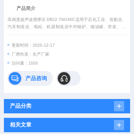
产品简介
高精度超声波测厚仪 DB22-TM240C适用于石化工业、造船业、
汽车制造业、电站、机器制造业中对锅炉、储油罐、管道、 管
材、 板坯、锻件、法兰、船壳、甲板、轨道、 机加工零件等的
厚度测量和腐蚀测量。 对于大部分能传播超声波的材料均可以使
更新时间：2025-12-17
用本仪器测厚，如： 金属、陶瓷、塑料、尼龙、玻璃等。
厂商性质：生产厂家
访问量：1555
产品咨询
产品分类
相关文章