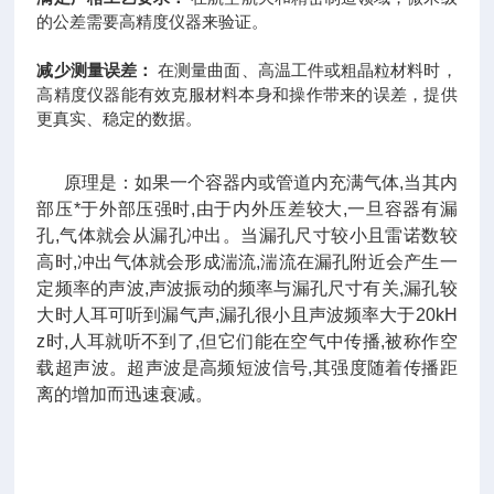
的公差需要高精度仪器来验证。
减少测量误差：
在测量曲面、高温工件或粗晶粒材料时，
高精度仪器能有效克服材料本身和操作带来的误差，提供
更真实、稳定的数据。
原理是：如果一个容器内或管道内充满气体,当其内
部压*于外部压强时,由于内外压差较大,一旦容器有漏
孔,气体就会从漏孔冲出。当漏孔尺寸较小且雷诺数较
高时,冲出气体就会形成湍流,湍流在漏孔附近会产生一
定频率的声波,声波振动的频率与漏孔尺寸有关,漏孔较
大时人耳可听到漏气声,漏孔很小且声波频率大于20kH
z时,人耳就听不到了,但它们能在空气中传播,被称作空
载超声波。超声波是高频短波信号,其强度随着传播距
离的增加而迅速衰减。