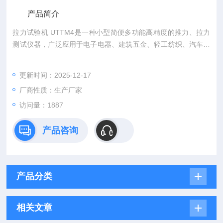
产品简介
拉力试验机 UTTM4是一种小型简便多功能高精度的推力、拉力
测试仪器，广泛应用于电子电器、建筑五金、轻工纺织、汽车配
件、打火机等点火装置、消防器材、制笔、制锁、渔具、化工、
动力机械、科研机构等行业的推拉负荷、插拔力测试、破坏性试
更新时间：2025-12-17
验等。
厂商性质：生产厂家
访问量：1887
产品咨询
产品分类
相关文章