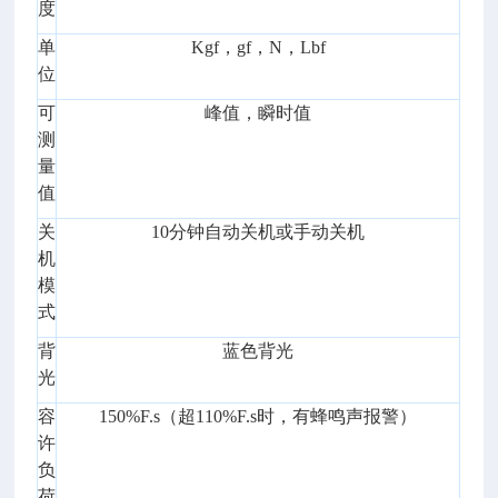
度
单
Kgf，gf，N，Lbf
位
可
峰值，瞬时值
测
量
值
关
10分钟自动关机或手动关机
机
模
式
背
蓝色背光
光
容
150%F.s（超110%F.s时，有蜂鸣声报警）
许
负
荷