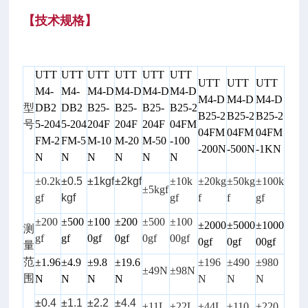
【
技术规格
】
UTT
UTT
UTT
UTT
UTT
UTT
UTT
UTT
UTT
M4-
M4-
M4-D
M4-D
M4-D
M4-D
M4-D
M4-D
M4-D
型
DB2
DB2
B25-
B25-
B25-
B25-2
B25-2
B25-2
B25-2
号
5-204
5-204
204F
204F
204F
04FM
04FM
04FM
04FM
FM-2
FM-5
M-10
M-20
M-50
-100
-200N
-500N
-1KN
N
N
N
N
N
N
±0.2k
±0.5
±1kgf
±2kgf
±10k
±20kg
±50kg
±100k
±5kgf
gf
kgf
gf
f
f
gf
±200
±500
±100
±200
±500
±100
±2000
±5000
±1000
测
gf
gf
0gf
0gf
0gf
00gf
0gf
0gf
00gf
量
范
±1.96
±4.9
±9.8
±19.6
±196
±490
±980
±49N
±98N
围
N
N
N
N
N
N
N
±0.4
±1.1
±2.2
±4.4
±11L
±22L
±44L
±110
±220