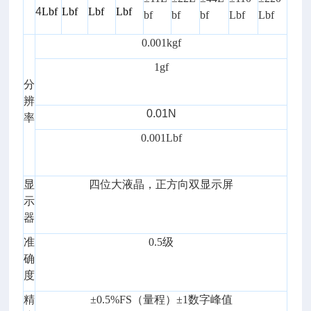
4
Lbf
Lbf
Lbf
Lbf
bf
bf
bf
Lbf
Lbf
0.001kgf
1gf
分
辨
0.01N
率
0.001Lbf
显
四位大液晶，正方向双显示屏
示
器
准
0.5级
确
度
精
±0.5%FS（量程）±1数字峰值