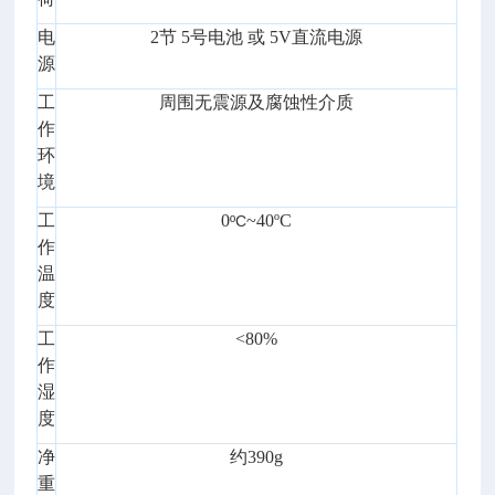
电
2节 5号电池 或 5V直流电源
源
工
周围无震源及腐蚀性介质
作
环
境
工
0
~40ºC
ºC
作
温
度
工
<80%
作
湿
度
净
约390g
重