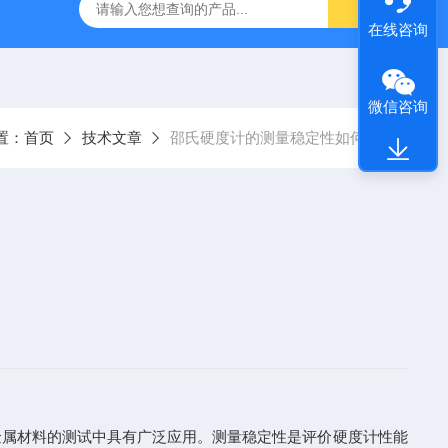
计
倍频程声级计 DB30-6226F
DB30-6228LEQ积分声级计
在线咨询
微信咨询
置：
首页
技术文章
邵氏硬度计的测量稳定性如何？
金属材料的测试中具有广泛应用。测量稳定性是评价硬度计性能