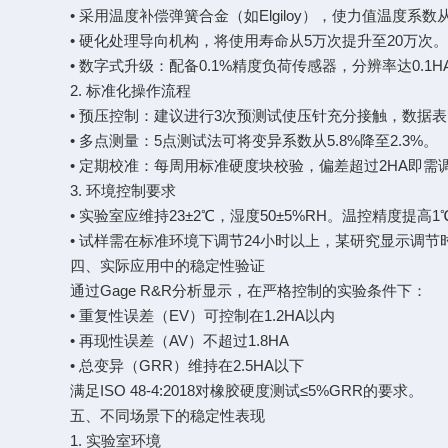
• 采用温度补偿弹簧合金（如Elgiloy），使力值温度系数从0.
• 硬化处理导向机构，将使用寿命从5万次提升至20万次
• 数字式升级：配备0.1%精度负荷传感器，分辨率达0.1H
2. 标准化操作流程
• 预压控制：建议进行3次预测试使压针充分接触，数据表
• 多点测量：5点测试法可将变异系数从5.8%降至2.3%。
• 定期校准：每周用标准硬度块校验，偏差超过2HA即需
3. 环境控制要求
• 实验室应维持23±2℃，湿度50±5%RH。温控精度提高
• 试样需在标准环境下调节24小时以上，某研究显示调节时
四、实际应用中的稳定性验证
通过Gage R&R分析显示，在严格控制的实验条件下：
• 重复性误差（EV）可控制在1.2HA以内
• 再现性误差（AV）不超过1.8HA
• 总变异（GRR）维持在2.5HA以下
满足ISO 48-4:2018对橡胶硬度测试≤5%GRR的要求。
五、不同场景下的稳定性表现
1. 实验室环境