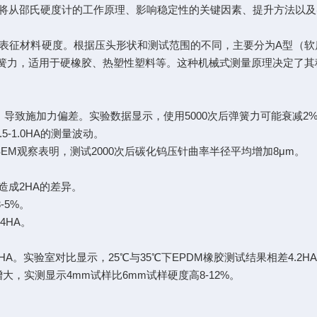
将从邵氏硬度计的工作原理、影响稳定性的关键因素、提升方法以及
征材料硬度。根据压头形状和测试范围的不同，主要分为A型（软质材
f弹簧力，适用于硬橡胶、热塑性塑料等。这种机械式测量原理决定了
导致施加力偏差。实验数据显示，使用5000次后弹簧力可能衰减2%
-1.0HA的测量波动。
EM观察表明，测试2000次后碳化钨压针曲率半径平均增加8μm。
可造成2HA的差异。
-5%。
4HA。
HA。实验室对比显示，25℃与35℃下EPDM橡胶测试结果相差4.2H
大，实测显示4mm试样比6mm试样硬度高8-12%。