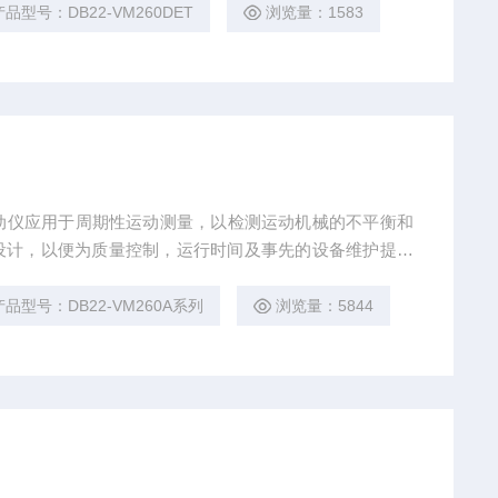
产品型号：DB22-VM260DET
浏览量：1583
列 振动仪应用于周期性运动测量，以检测运动机械的不平衡和
设计，以便为质量控制，运行时间及事先的设备维护提供
确的、可复制性测量。
产品型号：DB22-VM260A系列
浏览量：5844