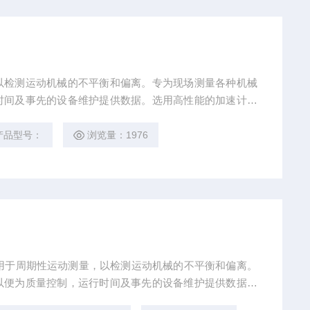
以检测运动机械的不平衡和偏离。专为现场测量各种机械
时间及事先的设备维护提供数据。选用高性能的加速计，
产品型号：
浏览量：1976
以便为质量控制，运行时间及事先的设备维护提供数据。
可复制性测量。