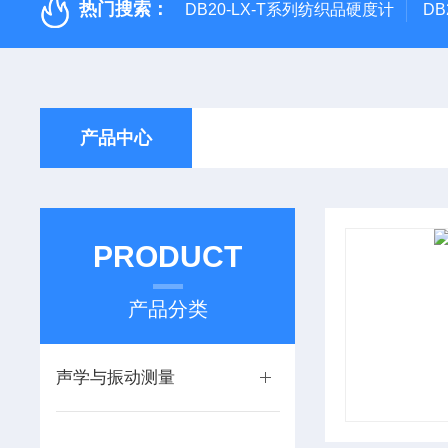
热门搜索：
DB20-LX-T系列纺织品硬度计
DB
产品中心
PRODUCT
产品分类
声学与振动测量