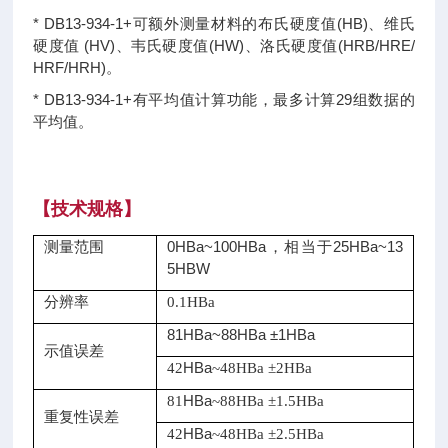
* DB13-934-1+可额外测量材料的布氏硬度值(HB)、维氏
硬度值 (HV)、韦氏硬度值(HW)、洛氏硬度值(HRB/HRE/
HRF/HRH)。
* DB13-934-1+有平均值计算功能，最多计算29组数据的
平均值。
【
技术规格
】
0HBa~100HBa，相当于25HBa~13
测量范围
5HBW
分辨率
0.1HBa
81HBa~88HBa ±1HBa
示值误差
HBa
42
~48HBa ±2HBa
HBa
81
~88HBa ±1.5HBa
重复性误差
HBa
42
~48HBa ±2.5HBa