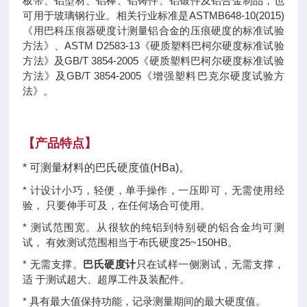
板带、铝型材、铝棒、铝铸件、铝锻件及铝合金制品；也
可用于玻璃钢行业。相关行业标准是ASTMB648-10(2015)
《用巴科压痕器硬度计测量铝合金的压痕硬度的标准试验
方法》、ASTM D2583-13《硬质塑料巴柯尔硬度标准试验
方法》及GB/T 3854-2005《硬质塑料巴柯尔硬度标准试验
方法》及GB/T 3854-2005《增强塑料巴克尔硬度试验方
法》。
【
产品特点
】
* 可测量材料的巴氏硬度值(HBa)。
* 计设计小巧，轻便，单手操作，一压即可，无需使用经
验， 只要伸手可及，在任何场合可使用。
* 测试范围宽。从很软的纯铝到特别硬的铝合金均可测
试， 有效测试范围相当于布氏硬度25~150HB。
* 无需支撑。
巴氏硬度计
只在试样一侧测试，无需支撑，
适 于测试超大、超厚工件及装配件。
* 具有最大值保持功能，记录测量期间的最大硬度值。